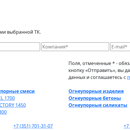
ми выбранной ТК.
Поля, отмеченные * - обя
кнопку «Отправить», вы д
данных и соглашаетесь с
п
упорные смеси
Огнеупорные изделия
L 1700
Огнеупорные бетоны
CTORY 1450
Огнеупорные силикаты
300
+7 (351) 701-31-07
+7