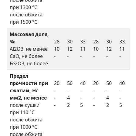
при 1300 °С
после обжига
при 1500 °С
Массовая доля,
%:
28
30
33
28
30
33
Al2O3, не менее
10
12
11
10
12
11
CaO, не более
-
-
-
-
-
-
Fe2O3, не более
Предел
прочности при
20
50
40
20
50
40
сжатии, Н/
-
-
-
-
-
-
мм2, не менее
-
4
-
-
4
-
после сушки
-
2
5
-
2
5
при 110 °С
после обжига
при 1000 °С
после обжига