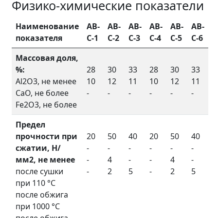
Физико-химические показатели
Наименование
AB-
AB-
AB-
AB-
AB-
AB-
показателя
C-1
C-2
C-3
C-4
C-5
C-6
Массовая доля,
%:
28
30
33
28
30
33
Al2O3, не менее
10
12
11
10
12
11
CaO, не более
-
-
-
-
-
-
Fe2O3, не более
Предел
прочности при
20
50
40
20
50
40
сжатии, Н/
-
-
-
-
-
-
мм2, не менее
-
4
-
-
4
-
после сушки
-
2
5
-
2
5
при 110 °С
после обжига
при 1000 °С
после обжига