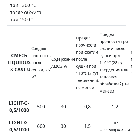
при 1300 °С
после обжига
при 1500 °С
Предел
Предел
прочности при
прочности
Средняя
сжатии после
при сжатии
СМЕСЬ
плотность
сушки при
Содержание
после
LIQUIDUS
после
110°С (28 сут
Al­2O3,%
сушки при
TS-CAST-U
сушки, кг/
твердения или
110°С (3 сут
м3
тепловая
твердения),
обработка2), не
не менее
менее3
LIGHT-G-
500
30
0,8
1,2
0,5/1000
LIGHT-G-
не
600
30
1,5
0,6/1000
нормируется